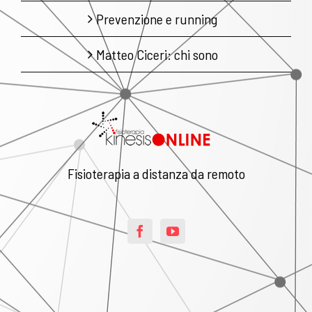
Prevenzione e running
Matteo Ciceri: chi sono
Fisioterapia a distanza da remoto