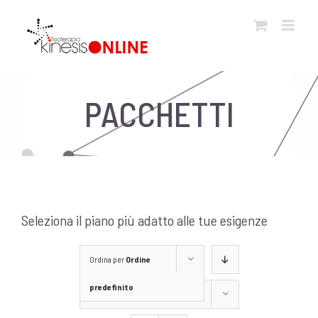
Salta
al
contenuto
PACCHETTI
Seleziona il piano più adatto alle tue esigenze
Ordina per
Ordine
predefinito
Mostra
2 Prodotti