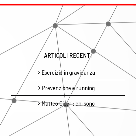
ARTICOLI RECENTI
Esercizio in gravidanza
Prevenzione e running
Matteo Ciceri: chi sono