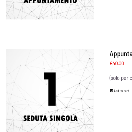
Appunta
€
40.00
(solo per 
Add to cart