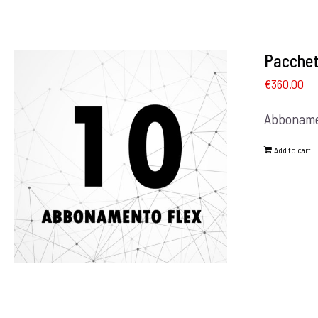
Pacchet
€
360.00
Abbonamen
Add to cart