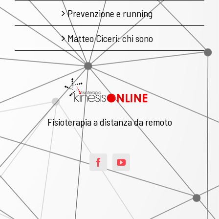
Prevenzione e running
Matteo Ciceri: chi sono
Fisioterapia a distanza da remoto