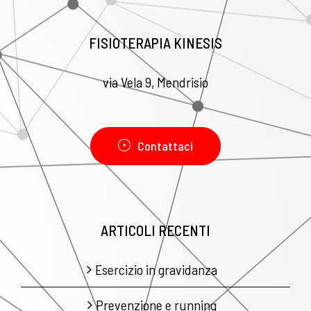
FISIOTERAPIA KINESIS
via Vela 9, Mendrisio
Contattaci
ARTICOLI RECENTI
Esercizio in gravidanza
Prevenzione e running