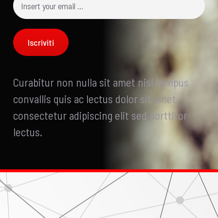
Curabitur non nulla sit amet nisl tempus
convallis quis ac lectus dolor sit amet,
consectetur adipiscing elit sed porttitor
lectus.