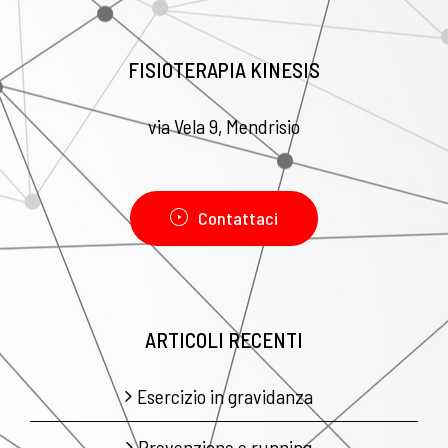
FISIOTERAPIA KINESIS
via Vela 9, Mendrisio
Contattaci
ARTICOLI RECENTI
Esercizio in gravidanza
Prevenzione e running