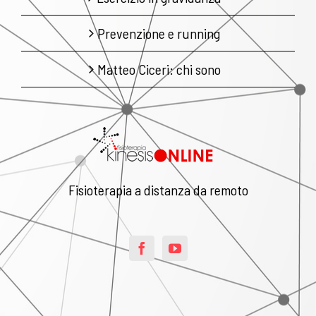
Prevenzione e running
Matteo Ciceri: chi sono
Fisioterapia a distanza da remoto