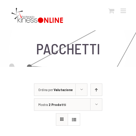
Salta
al
contenuto
PACCHETTI
Ordina per
Valutazione
Mostra
2 Prodotti