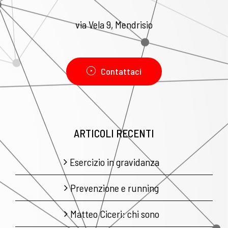
via Vela 9, Mendrisio
Contattaci
ARTICOLI RECENTI
Esercizio in gravidanza
Prevenzione e running
Matteo Ciceri: chi sono