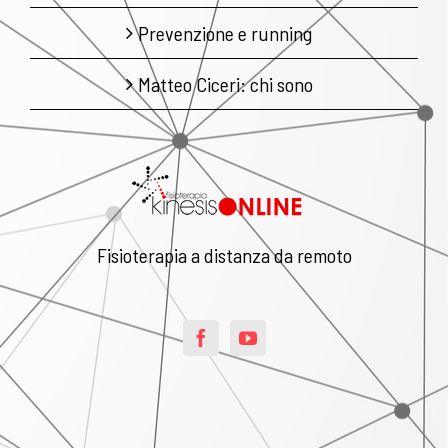
Prevenzione e running
Matteo Ciceri: chi sono
Fisioterapia a distanza da remoto