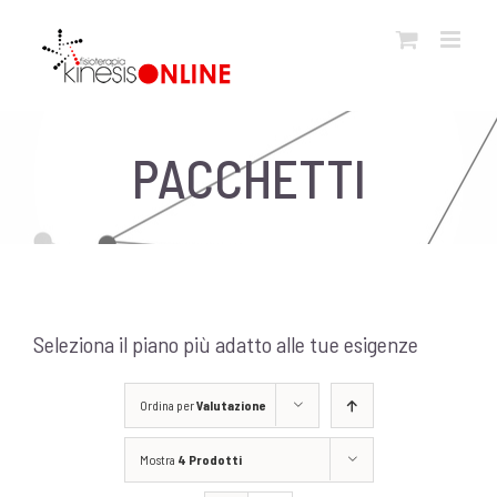
Salta
al
contenuto
PACCHETTI
Seleziona il piano più adatto alle tue esigenze
Ordina per
Valutazione
Mostra
4 Prodotti