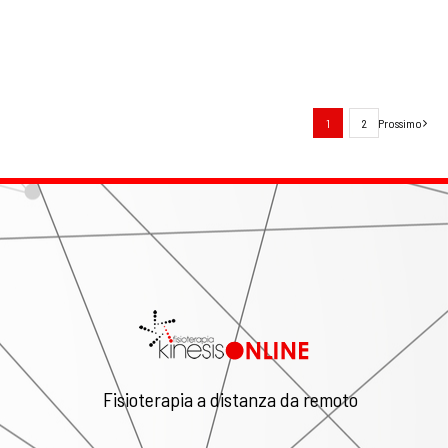
1
2
Prossimo
Fisioterapia a distanza da remoto