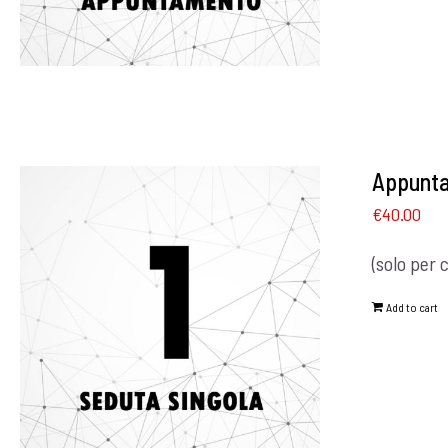
Appunta
€
40.00
(solo per 
Add to cart