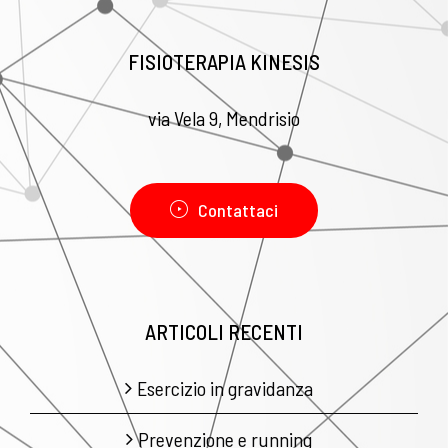
FISIOTERAPIA KINESIS
via Vela 9, Mendrisio
Contattaci
ARTICOLI RECENTI
Esercizio in gravidanza
Prevenzione e running